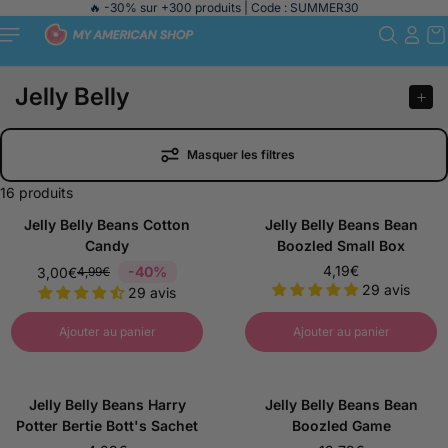
🔥 -30% sur +300 produits | Code : SUMMER30
Passer au
contenu
Jelly Belly
Masquer les filtres
16 produits
Jelly Belly Beans Cotton
Jelly Belly Beans Bean
Candy
Boozled Small Box
4,19€
-40%
3,00€
4,99€
P
P
29 avis
29 avis
r
r
i
i
Ajouter au panier
Ajouter au panier
x
x
d
d
e
e
Jelly Belly Beans Harry
Jelly Belly Beans Bean
b
b
Potter Bertie Bott's Sachet
Boozled Game
a
a