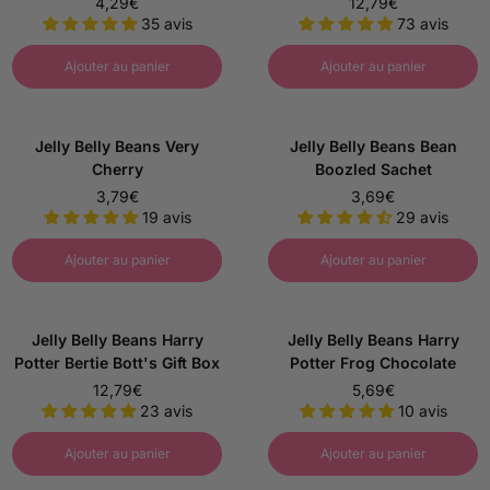
s
4,29€
12,79€
s
P
P
e
35 avis
73 avis
e
r
r
i
i
Ajouter au panier
Ajouter au panier
x
x
d
d
e
e
Jelly Belly Beans Very
Jelly Belly Beans Bean
b
b
Cherry
Boozled Sachet
a
a
3,79€
3,69€
s
s
P
P
19 avis
29 avis
e
e
r
r
i
i
Ajouter au panier
Ajouter au panier
x
x
d
d
e
e
Jelly Belly Beans Harry
Jelly Belly Beans Harry
b
b
Potter Bertie Bott's Gift Box
Potter Frog Chocolate
a
a
12,79€
5,69€
s
s
P
P
23 avis
10 avis
e
e
r
r
i
i
Ajouter au panier
Ajouter au panier
x
x