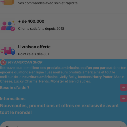
Vos commandes avec soin et rapidité
+ de 400.000
Clients satisfaits depuis 2018
Livraison offerte
Point relais dès 80€
Retrouve tout le meilleur des
produits américains et d'un peu partout
dans ton
épicerie du monde
en ligne !
Les meilleurs produits américains et tout le
meilleur de la
nourriture américaine
: Jelly Belly, bonbons
Harry Potter
, Mac n
Cheese, Lucky Charms, Nerds,
Monster
et bien d'autres.
Besoin d'aide ?
Informations
Nouveautés, promotions et offres en exclusivité avant
tout le monde!