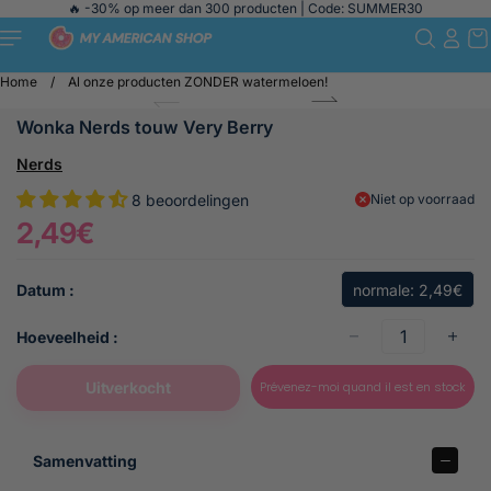
Naar de
🔥 -30% op meer dan 300 producten | Code: SUMMER30
inhoud
gaan
Home
/
Al onze producten ZONDER watermeloen!
Overschak
elen naar
productinfo
Wonka Nerds touw Very Berry
rmatie
Nerds
Niet op voorraad
8 beoordelingen
2,49€
B
a
s
Datum :
normale
: 2,49€
i
n
s
o
p
Hoeveelheid :
r
r
m
i
Prévenez-moi quand il est en stock
Uitverkocht
a
j
l
s
e
Samenvatting