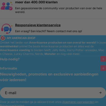
meer dan 400.000 klanten
Een gepassioneerde community voor producten van over de hele
wereld.
Responsieve klantenservice
Een vraag? Een klacht? Neem contact met ons op!
Ontdek het beste van
Amerikaanse producten en van overal ter wereld
in jouw
wereldwinkel
online!
De beste Amerikaanse producten en alles wat de
Amerikaanse voeding
te bieden heeft: Jelly Belly, Harry Potter-snoepjes, Mac
n Cheese, Lucky Charms, Nerds,
Monster
en nog veel meer.
Hulp nodig?
Informatie
Nieuwigheden, promoties en exclusieve aanbiedingen
vóór iedereen!
Door je aan te melden ga je akkoord met onze
Algemene voorwaarden
en
Privacyverklaring.