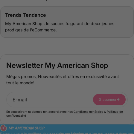
b
e
a
b
s
a
Trends Tendance
e
s
My American Shop : le succès fulgurant de deux jeunes
e
prodiges de l'eCommerce.
Newsletter My American Shop
Mégas promos, Nouveautés et offres en exclusivité avant
tout le monde!
S'abonner
En souscrivant tu donnes ton accord avec nos
Conditions générales
&
Politique de
confidentialité
Retrouve tout le meilleur des
produits américains et d'un peu partout
dans ton