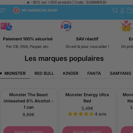
🔥 -30% sur +300 produits | Code : SUMMER30
Passer au
contenu
🩵
🧡
Paiement 100% sécurisé
SAV réactif
E
Par CB, VISA, Paypal, etc.
On est là pour vous aider !
On pré
Les marques populaires
MONSTER
RED BULL
KINDER
FANTA
SAMYANG
Monster The Beast
Monster Energy Ultra
Mons
NOUVEAUTÉ
NOUV
Unleashed 6% Alcohol -
Red
No
1 can
L
3,49€
P
4 avis
9,89€
r
P
i
r
x
i
Ajouter au panier
Ajouter au panier